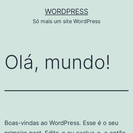
Skip
WORDPRESS
to
Só mais um site WordPress
content
Olá, mundo!
Boas-vindas ao WordPress. Esse é o seu
primeiro post. Edite-o ou exclua-o, e então